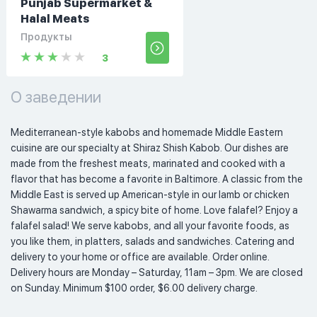
Punjab Supermarket &
Halal Meats
Продукты
3
О заведении
Mediterranean-style kabobs and homemade Middle Eastern 
cuisine are our specialty at Shiraz Shish Kabob. Our dishes are 
made from the freshest meats, marinated and cooked with a 
flavor that has become a favorite in Baltimore. A classic from the 
Middle East is served up American-style in our lamb or chicken 
Shawarma sandwich, a spicy bite of home. Love falafel? Enjoy a 
falafel salad! We serve kabobs, and all your favorite foods, as 
you like them, in platters, salads and sandwiches. Catering and 
delivery to your home or office are available. Order online. 
Delivery hours are Monday – Saturday, 11am – 3pm. We are closed 
on Sunday. Minimum $100 order, $6.00 delivery charge. 