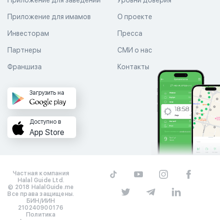
Приложение для имамов
О проекте
Инвесторам
Пресса
Партнеры
СМИ о нас
Франшиза
Контакты
Загрузить на
Доступно в
App Store
Частная компания
Halal Guide Ltd.
© 2018 HalalGuide.me
Все права защищены.
БИН/ИИН
210240900176
Политика