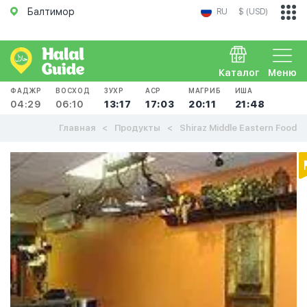
Балтимор
RU
$ (USD)
Каталог
Меню
ФАДЖР
ВОСХОД
ЗУХР
АСР
МАГРИБ
ИША
04:29
06:10
13:17
17:03
20:11
21:48
Главная
Продукты
Shiraz Middle Eastern Food