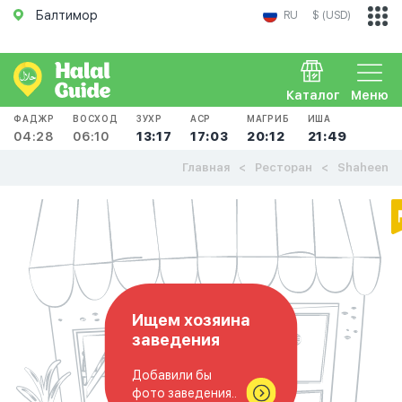
Балтимор
RU
$ (USD)
Каталог
Меню
ФАДЖР
ВОСХОД
ЗУХР
АСР
МАГРИБ
ИША
04:28
06:10
13:17
17:03
20:12
21:49
Главная
Ресторан
Shaheen
Ищем хозяина
заведения
Добавили бы
фото заведения..