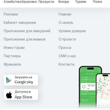
Атрибутика
Здоровье
Продукты
Фонды
Туризм
Поиск
Реклама
Главная
Кабинет заведения
О халяль
Приложение для заведений
Уровни доверия
Приложение для имамов
О проекте
Инвесторам
Пресса
Партнеры
СМИ о нас
Франшиза
Контакты
Загрузить на
Доступно в
App Store