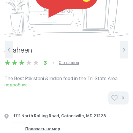
Shaheen
3
0 отзывов
The Best Pakistani & Indian food in the Tri-State Area.
Now making Mithaee and Pastries in house. Recently
подробнее
relocated from old location at 6901 Security Blvd.
0
1111 North Rolling Road, Catonsville, MD 21228
Показать номер