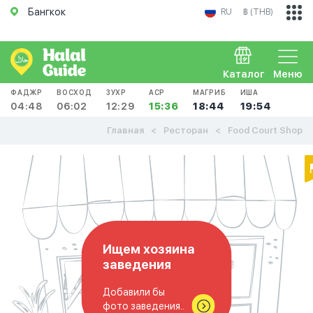
Бангкок
RU
฿ (THB)
Каталог
Меню
ФАДЖР
ВОСХОД
ЗУХР
АСР
МАГРИБ
ИША
04:48
06:02
12:29
15:36
18:44
19:54
Главная
Ресторан
Food Court Shop
Ищем хозяина
заведения
Добавили бы
фото заведения..