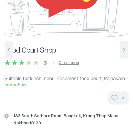
Food Court Shop
3
0 отзывов
Suitable for lunch menu. Basement food court, Rajnakarn
building, near Narathivat intersection, Sathorn Road.
подробнее
0
183 South Sathorn Road, Bangkok, Krung Thep Maha
Nakhon 10120