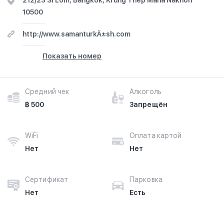
212/23 Si Lom, Bangkok, Krung Thep Maha Nakhon
10500
http://www.samanturkÄ±sh.com
Показать номер
Средний чек
Алкоголь
฿ 500
Запрещён
WiFi
Оплата картой
Нет
Нет
Сертификат
Парковка
Нет
Есть