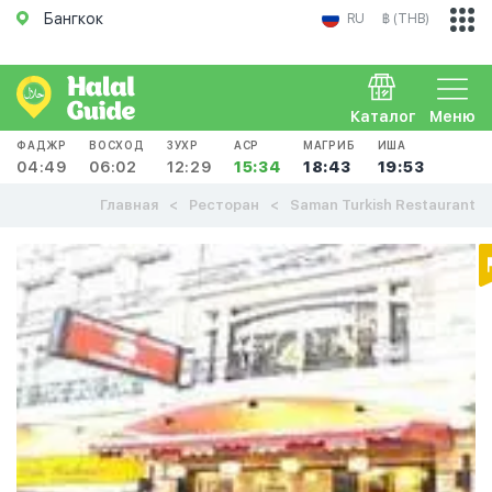
Бангкок
RU
฿ (THB)
Каталог
Меню
ФАДЖР
ВОСХОД
ЗУХР
АСР
МАГРИБ
ИША
04:49
06:02
12:29
15:34
18:43
19:53
Главная
Ресторан
Saman Turkish Restaurant