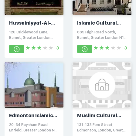
Hussainiyyat-Al-
Islamic Cultural
Rasul Al-Ad'ham
Centre of Finchley
120 Cricklewood Lane,
685 High Road North,
Barnet, Greater London
Barnet, Greater London N12
NW2 2
0
3
3
Edmonton Islamic
Muslim Cultural
Centre
Society Mosque
20-34 Raynham Road,
131-133 Fore Street,
Enfield, Greater London N18
Edmonton, London, Greater
2SJ
London N18 2XF