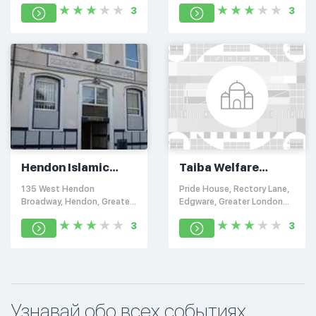
3
3
Hendon Islamic
Taiba Welfare
Centre & Mosque
Foundation
135 West Hendon
Pride House, Rectory Lane,
Broadway, Hendon, Greater
Edgware, Greater London
London NW9 7EL
HA8 7LG
3
3
Узнавай обо всех событиях