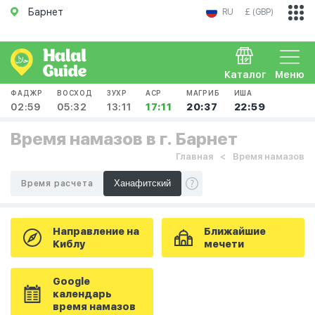
Барнет
RU
£ (GBP)
Каталог
Меню
ФАДЖР
ВОСХОД
ЗУХР
АСР
МАГРИБ
ИША
02:59
05:32
13:11
17:11
20:37
22:59
Время намазов в г. Барнет
Главная
Время намазов
Время расчета
Направление на
Ближайшие
Киблу
мечети
Google
календарь
время намазов