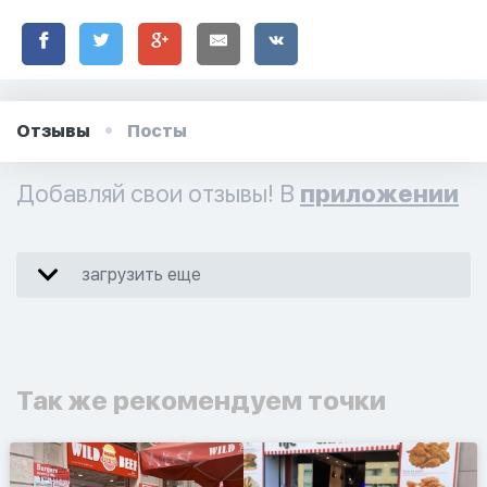
Отзывы
Посты
Добавляй свои отзывы! В
приложении
загрузить еще
Так же рекомендуем точки