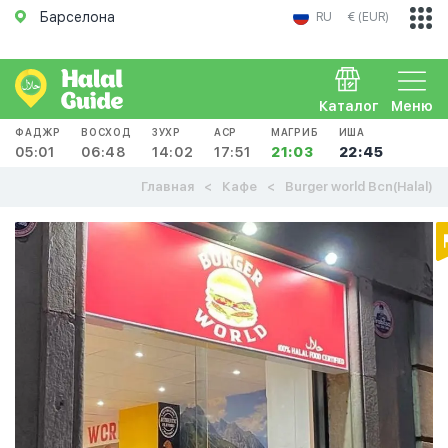
Барселона
RU
€ (EUR)
Каталог
Меню
ФАДЖР
ВОСХОД
ЗУХР
АСР
МАГРИБ
ИША
05:01
06:48
14:02
17:51
21:03
22:45
Главная
Кафе
Burger world Bcn(Halal)