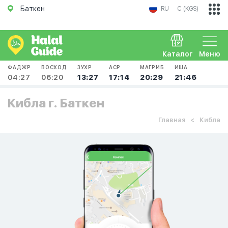
Баткен
RU
С (KGS)
Каталог
Меню
ФАДЖР
ВОСХОД
ЗУХР
АСР
МАГРИБ
ИША
04:27
06:20
13:27
17:14
20:29
21:46
Кибла г. Баткен
Главная
Кибла