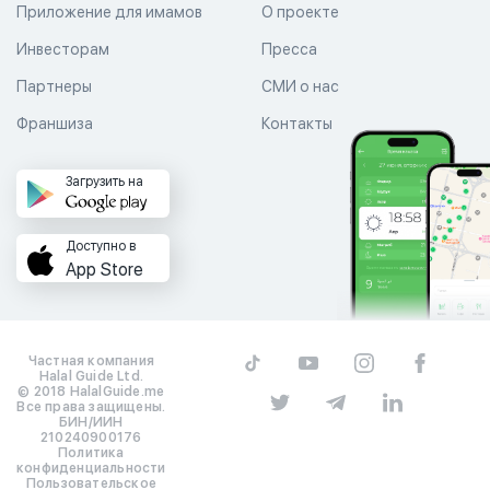
Приложение для имамов
О проекте
Инвесторам
Пресса
Партнеры
СМИ о нас
Франшиза
Контакты
Загрузить на
Доступно в
App Store
Частная компания
Halal Guide Ltd.
© 2018 HalalGuide.me
Все права защищены.
БИН/ИИН
210240900176
Политика
конфиденциальности
Пользовательское