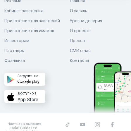
Реклама
Главная
Кабинет заведения
О халяль
Приложение для заведений
Уровни доверия
Приложение для имамов
О проекте
Инвесторам
Пресса
Партнеры
СМИ о нас
Франшиза
Контакты
Загрузить на
Доступно в
App Store
Частная компания
Halal Guide Ltd.