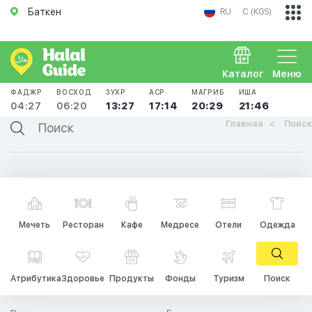
Баткен
RU
С (KGS)
Каталог
Меню
ФАДЖР
ВОСХОД
ЗУХР
АСР
МАГРИБ
ИША
04:27
06:20
13:27
17:14
20:29
21:46
Главная
Поиск
Мечеть
Ресторан
Кафе
Медресе
Отели
Одежда
Атрибутика
Здоровье
Продукты
Фонды
Туризм
Поиск