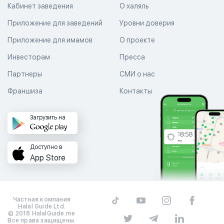
Кабинет заведения
О халяль
Приложение для заведений
Уровни доверия
Приложение для имамов
О проекте
Инвесторам
Пресса
Партнеры
СМИ о нас
Франшиза
Контакты
Загрузить на
Доступно в
App Store
Частная компания
Halal Guide Ltd.
© 2018 HalalGuide.me
Все права защищены.