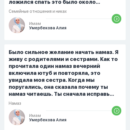
ложился спать это было около
одиннадцати вечера. Но я снова
Семейные отношения и никах
разбудила его, сказав, что мне плохо.
Он ответил: «Я живу с больными». Мне
Имам
Умербекова Алия
стало очень обидно, и я решила
терпеть свою боль, повернулась
попыталась и уснуть) Но потом он
проснулся и спросил, что случилось. И
Было сильное желание начать намаз. Я
я рассказала о своих проблемах. Затем
живу с родителями и сестрами. Как то
я сказала ему:...
прочитала один намаз вечерний
включила ютуб и повторяла, это
увидала моя сестра. Когда мы
поругались, она сказала почему ты
намаз читаешь. Ты сначала исправь
себя. После этого я не вставала на
Намаз
намаз и не видела жайнамаз. Я просто
уже так не могу читать, смотреть . Дуа
Имам
Умербекова Алия
я делаю скрытно если делаю дома. Я
не показываю теперь никому что я