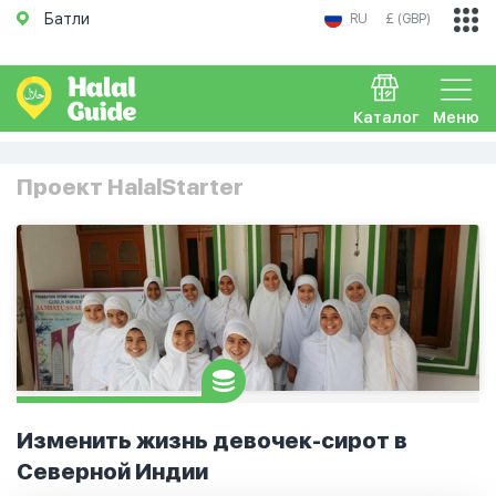
Батли
RU
£ (GBP)
Каталог
Меню
Проект HalalStarter
Изменить жизнь девочек-сирот в
Северной Индии