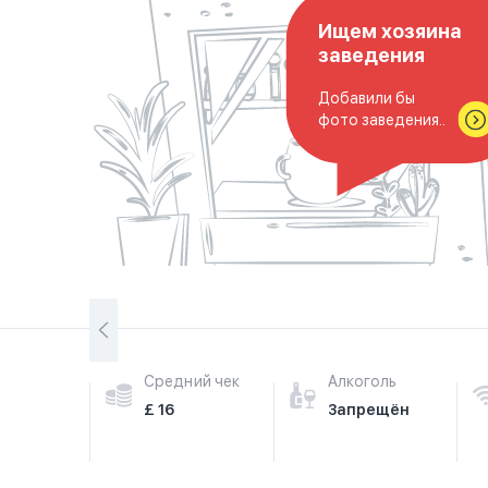
Ищем хозяина
заведения
Добавили бы
фото заведения..
Средний чек
Алкоголь
£ 16
Запрещён