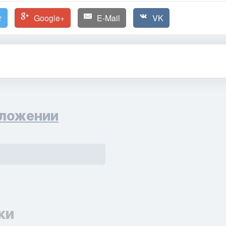
r
Google+
E-Mail
VK
ложении
ки