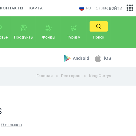
войти
КОНТАКТЫ
КАРТА
RU
£ (GBP)
овье
Продукты
Фонды
Туризм
Поиск
Android
iOS
Главная
Ресторан
King Currys
s
0 отзывов