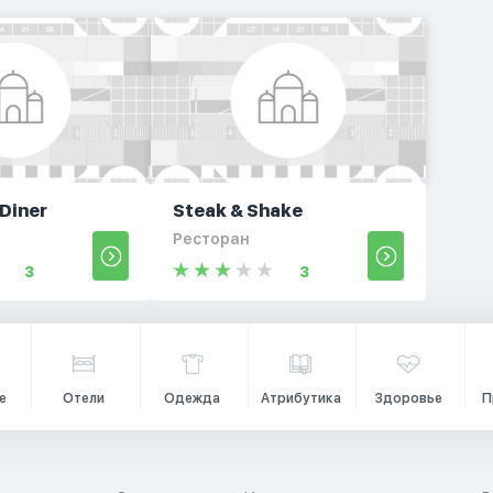
Diner
Steak & Shake
Ресторан
3
3
е
Отели
Одежда
Атрибутика
Здоровье
П