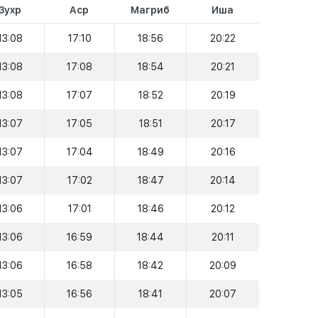
Зухр
Аср
Магриб
Иша
13:08
17:10
18:56
20:22
13:08
17:08
18:54
20:21
13:08
17:07
18:52
20:19
13:07
17:05
18:51
20:17
13:07
17:04
18:49
20:16
13:07
17:02
18:47
20:14
13:06
17:01
18:46
20:12
13:06
16:59
18:44
20:11
13:06
16:58
18:42
20:09
13:05
16:56
18:41
20:07