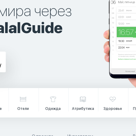
мира через
lalGuide
е
Отели
Одежда
Атрибутика
Здоровье
П