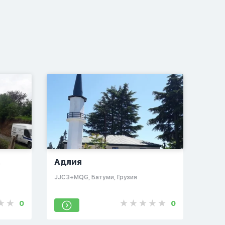
Адлия
JJC3+MQG, Батуми, Грузия
0
0