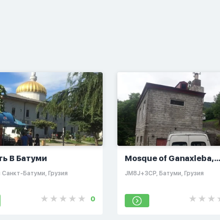
ь В Батуми
Mosque of Ganaxleba,
Akhalshenile
 Санкт-Батуми, Грузия
JM8J+3CP, Батуми, Грузия
0