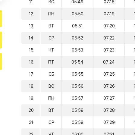
11
ВС
05:49
07:18
12
ПН
05:50
07:19
13
ВТ
05:51
07:20
14
СР
05:52
07:22
15
ЧТ
05:53
07:23
16
ПТ
05:54
07:24
17
СБ
05:55
07:25
18
ВС
05:56
07:26
19
ПН
05:57
07:27
20
ВТ
05:58
07:28
21
СР
05:59
07:29
22
ЧТ
06:00
07:31