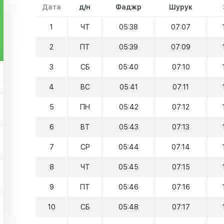
Дата
д/н
Фаджр
Шурук
1
ЧТ
05:38
07:07
2
ПТ
05:39
07:09
3
СБ
05:40
07:10
4
ВС
05:41
07:11
5
ПН
05:42
07:12
6
ВТ
05:43
07:13
7
СР
05:44
07:14
8
ЧТ
05:45
07:15
9
ПТ
05:46
07:16
10
СБ
05:48
07:17