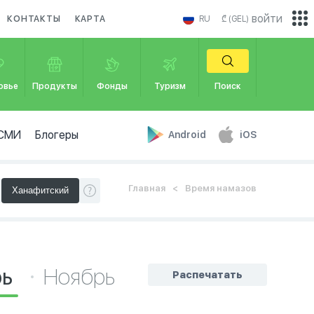
войти
КОНТАКТЫ
КАРТА
RU
₾ (GEL)
овье
Продукты
Фонды
Туризм
Поиск
СМИ
Блогеры
Android
iOS
Главная
Время намазов
рь
Ноябрь
Распечатать