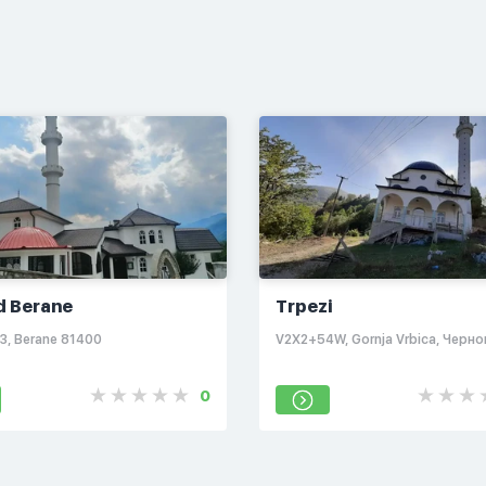
d Berane
Trpezi
, Berane 81400
V2X2+54W, Gornja Vrbica, Черн
0