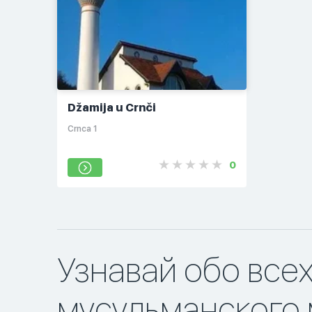
Džamija u Crnči
Crnca 1
0
Узнавай обо все
мусульманского 