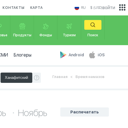
войти
КОНТАКТЫ
КАРТА
RU
$ (USD)
овье
Продукты
Фонды
Туризм
Поиск
СМИ
Блогеры
Android
iOS
Главная
Время намазов
рь
Ноябрь
Распечатать