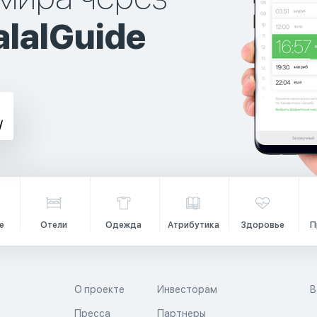
lalGuide
е
Отели
Одежда
Атрибутика
Здоровье
П
О проекте
Инвесторам
В
Пресса
Партнеры