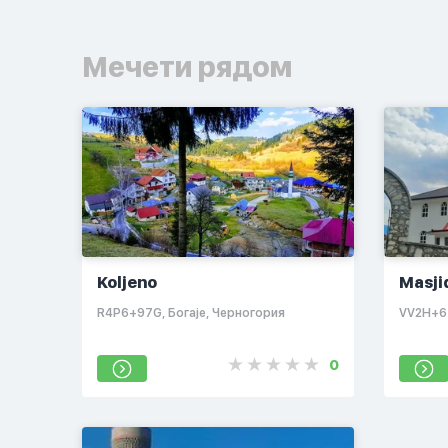
Мечети рядом
Koljeno
Masji
R4P6+97G, Богаје, Черногория
VV2H+63
0