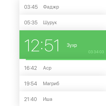
03:45
Фаджр
05:35
Шурук
12:51
Зухр
03:34:02
16:42
Аср
19:54
Магриб
21:40
Иша