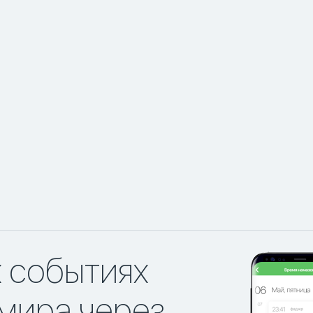
х событиях
мира через