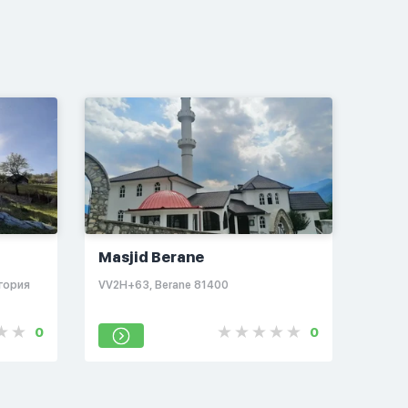
Masjid Berane
огория
VV2H+63, Berane 81400
0
0