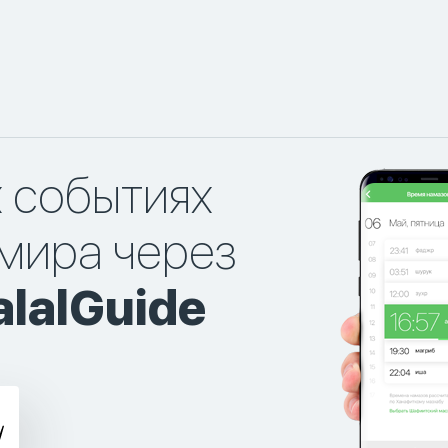
х событиях
мира через
lalGuide