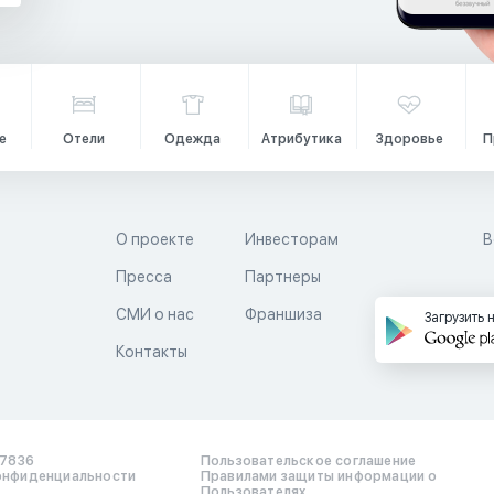
е
Отели
Одежда
Атрибутика
Здоровье
П
О проекте
Инвесторам
В
Пресса
Партнеры
й
СМИ о нас
Франшиза
Загрузить 
Контакты
17836
Пользовательское соглашение
онфиденциальности
Правилами защиты информации о
Пользователях