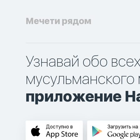
Мечети рядом
Узнавай обо все
мусульманского 
приложение Ha
Доступно в
Загрузить на