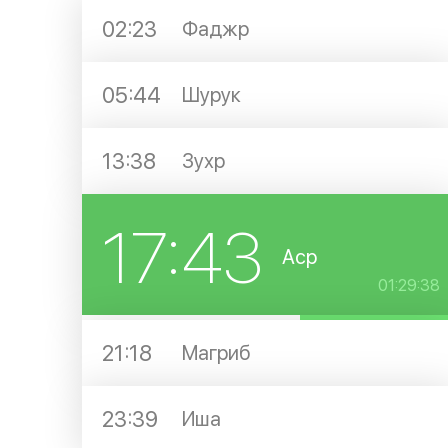
02:23
Фаджр
05:44
Шурук
13:38
Зухр
17:43
Аср
01:29:38
21:18
Магриб
23:39
Иша