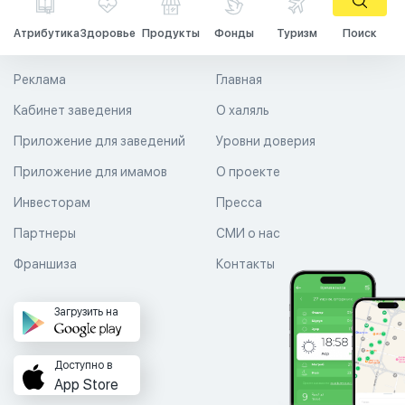
Атрибутика
Здоровье
Продукты
Фонды
Туризм
Поиск
Реклама
Главная
Кабинет заведения
О халяль
Приложение для заведений
Уровни доверия
Приложение для имамов
О проекте
Инвесторам
Пресса
Партнеры
СМИ о нас
Франшиза
Контакты
Загрузить на
Доступно в
App Store