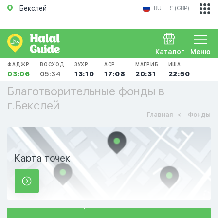
Бекслей
RU
£ (GBP)
Каталог
Меню
ФАДЖР
ВОСХОД
ЗУХР
АСР
МАГРИБ
ИША
03:06
05:34
13:10
17:08
20:31
22:50
Благотворительные фонды в
г.Бекслей
Главная
Фонды
Карта точек