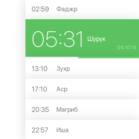
02:59
Фаджр
05:31
Шурук
04:10:13
13:10
Зухр
17:10
Аср
20:35
Магриб
22:57
Иша