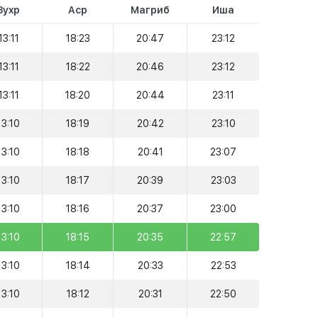
Зухр
Аср
Магриб
Иша
13:11
18:23
20:47
23:12
13:11
18:22
20:46
23:12
13:11
18:20
20:44
23:11
13:10
18:19
20:42
23:10
13:10
18:18
20:41
23:07
13:10
18:17
20:39
23:03
13:10
18:16
20:37
23:00
13:10
18:15
20:35
22:57
13:10
18:14
20:33
22:53
13:10
18:12
20:31
22:50