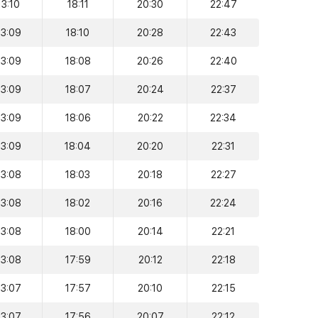
13:10
18:11
20:30
22:47
13:09
18:10
20:28
22:43
13:09
18:08
20:26
22:40
13:09
18:07
20:24
22:37
13:09
18:06
20:22
22:34
13:09
18:04
20:20
22:31
13:08
18:03
20:18
22:27
13:08
18:02
20:16
22:24
13:08
18:00
20:14
22:21
13:08
17:59
20:12
22:18
13:07
17:57
20:10
22:15
13:07
17:56
20:07
22:12