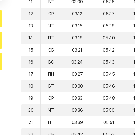
11
ВТ
03:09
05:35
12
СР
03:12
05:37
13
ЧТ
03:15
05:38
14
ПТ
03:18
05:40
15
СБ
03:21
05:42
16
ВС
03:24
05:43
17
ПН
03:27
05:45
18
ВТ
03:30
05:46
19
СР
03:33
05:48
20
ЧТ
03:36
05:50
21
ПТ
03:39
05:51
22
СБ
03:42
05:53