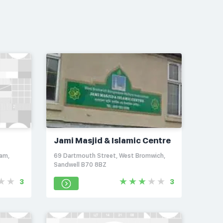
Jami Masjid & Islamic Centre
ham,
69 Dartmouth Street, West Bromwich,
Sandwell B70 8BZ
3
3