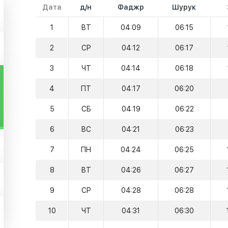
Дата
д/н
Фаджр
Шурук
1
ВТ
04:09
06:15
2
СР
04:12
06:17
3
ЧТ
04:14
06:18
4
ПТ
04:17
06:20
5
СБ
04:19
06:22
6
ВС
04:21
06:23
7
ПН
04:24
06:25
8
ВТ
04:26
06:27
9
СР
04:28
06:28
10
ЧТ
04:31
06:30