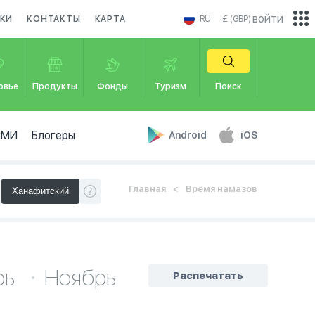
войти
КИ
КОНТАКТЫ
КАРТА
RU
£ (GBP)
овье
Продукты
Фонды
Туризм
Поиск
СМИ
Блогеры
Android
iOS
Главная
Время намазов
рь
Ноябрь
Распечатать