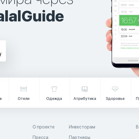
lalGuide
е
Отели
Одежда
Атрибутика
Здоровье
П
О проекте
Инвесторам
В
Пресса
Партнеры