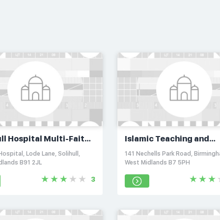
ll Hospital Multi-Faith
Islamic Teaching and
l
Community Centre
 Hospital, Lode Lane, Solihull,
141 Nechells Park Road, Birming
dlands B91 2JL
West Midlands B7 5PH
3