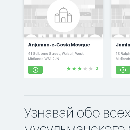
Anjuman-e-Gosia Mosque
Jamia
Cultu
41 Selborne Street, Walsall, West
13 Ralp
Midlands WS1 2JN
Midland
3
Узнавай обо все
мусульманского 