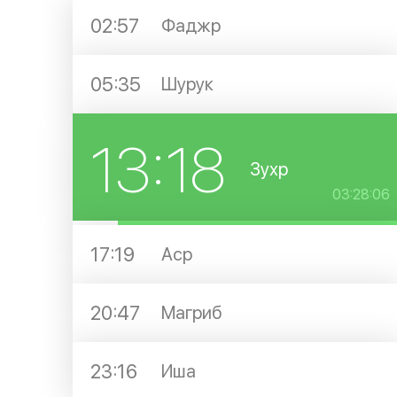
02:57
Фаджр
05:35
Шурук
13:18
Зухр
03:28:05
17:19
Аср
20:47
Магриб
23:16
Иша