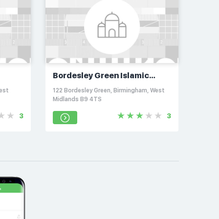
Bordesley Green Islamic
Centre
est
122 Bordesley Green, Birmingham, West
Midlands B9 4TS
3
3