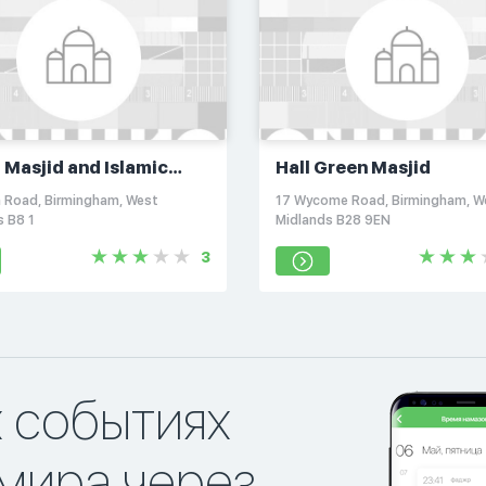
 Masjid and Islamic
Hall Green Masjid
ral Centre
h Road, Birmingham, West
17 Wycome Road, Birmingham, W
s B8 1
Midlands B28 9EN
3
х событиях
мира через