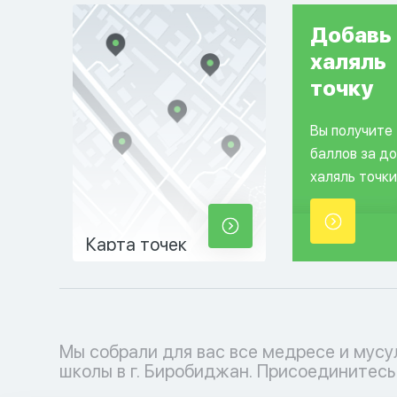
Добавь
халяль
точку
Вы получите
баллов за д
халяль точки
Карта точек
Мы собрали для вас все медресе и мус
мусульманскому образовательному проц
школы в г. Биробиджан. Присоединитесь