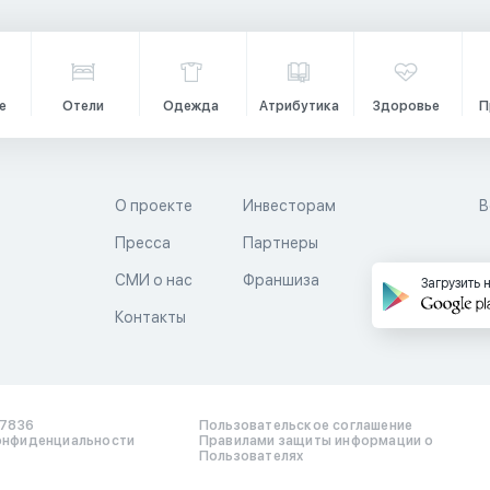
е
Отели
Одежда
Атрибутика
Здоровье
П
О проекте
Инвесторам
В
Пресса
Партнеры
й
СМИ о нас
Франшиза
Загрузить 
Контакты
17836
Пользовательское соглашение
онфиденциальности
Правилами защиты информации о
Пользователях