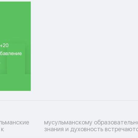
 +20
обавление
.
ульманские
ессу, где
 к
знания и духовность встречаютс