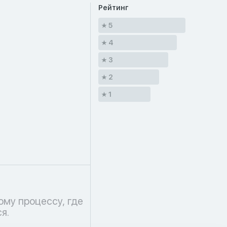
Рейтинг
5
4
3
2
1
я.