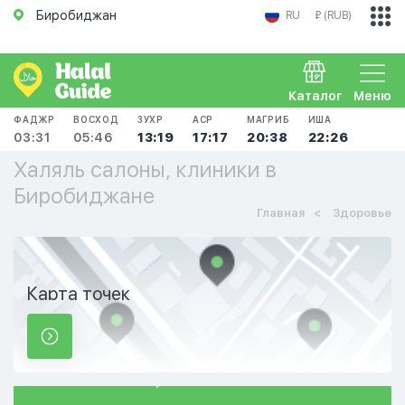
Биробиджан
RU
₽ (RUB)
Каталог
Меню
ФАДЖР
ВОСХОД
ЗУХР
АСР
МАГРИБ
ИША
03:31
05:46
13:19
17:17
20:38
22:26
Халяль салоны, клиники в
Биробиджане
Главная
Здоровье
Карта точек