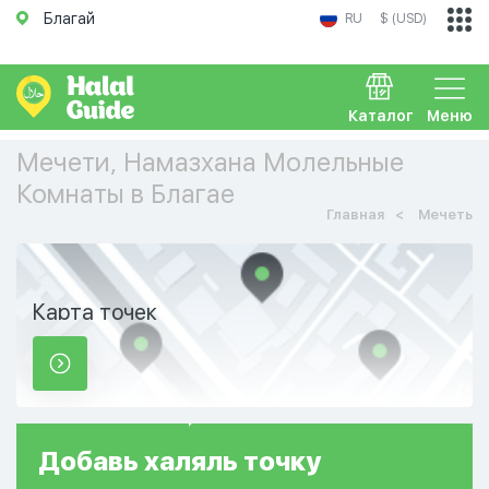
Благай
RU
$ (USD)
Каталог
Меню
Мечети, Намазхана Молельные
Комнаты в Благае
Главная
Мечеть
Карта точек
Добавь
халяль
точку