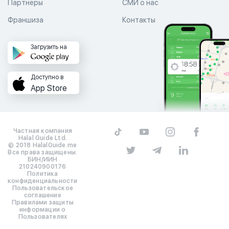
Партнеры
СМИ о нас
Франшиза
Контакты
Загрузить на
Доступно в
App Store
Частная компания
Halal Guide Ltd.
© 2018 HalalGuide.me
Все права защищены.
БИН/ИИН
210240900176
Политика
конфиденциальности
Пользовательское
соглашение
Правилами защиты
информации о
Пользователях