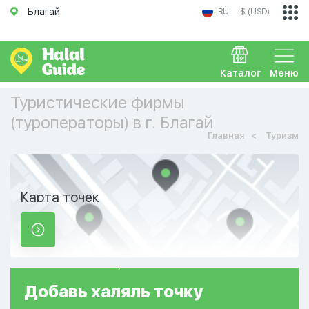
Благай
RU
$ (USD)
Каталог
Меню
Туристические фирмы
(туроператоры) в г. Благай
Главная
Туризм
Карта точек
Добавь
халяль
точку