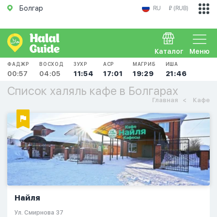
Болгар
RU
₽ (RUB)
Каталог
Меню
ФАДЖР
ВОСХОД
ЗУХР
АСР
МАГРИБ
ИША
00:57
04:05
11:54
17:01
19:29
21:46
Список халяль кафе в Болгарах
Главная
Кафе
Найля
Ул. Смирнова 37