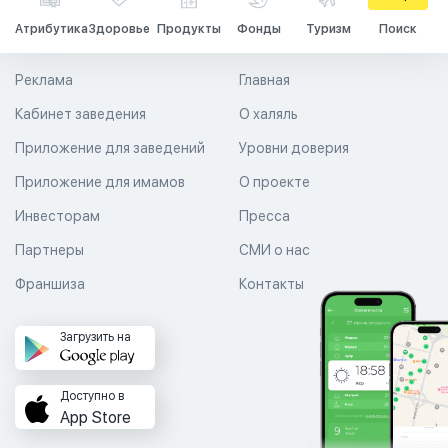
Атрибутика
Здоровье
Продукты
Фонды
Туризм
Поиск
Реклама
Главная
Кабинет заведения
О халяль
Приложение для заведений
Уровни доверия
Приложение для имамов
О проекте
Инвесторам
Пресса
Партнеры
СМИ о нас
Франшиза
Контакты
Загрузить на
Доступно в
App Store