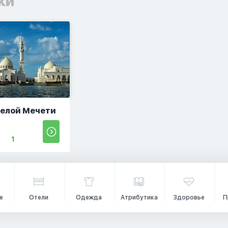
ки
Белой Мечети
1
е
Отели
Одежда
Атрибутика
Здоровье
П