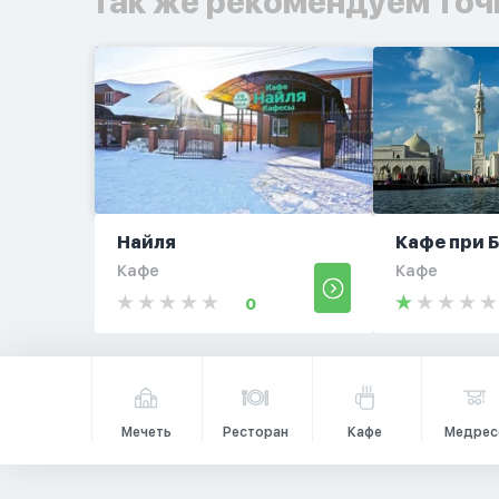
Так же рекомендуем точ
Найля
Кафе при 
Кафе
Кафе
0
Мечеть
Ресторан
Кафе
Медрес