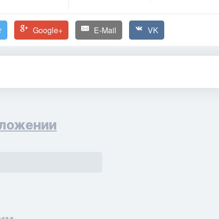
r
Google+
E-Mail
VK
ложении