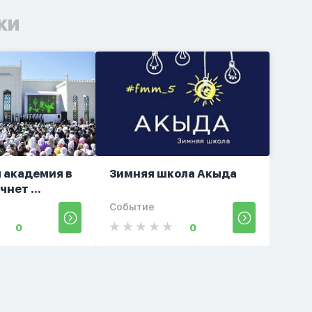
ки
 академия в
Зимняя школа Акыда
чнет ...
Событие
0
0