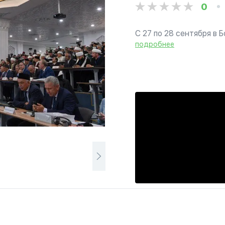
0
С 27 по 28 сентября в
Международный Форум
подробнее
образовательных орган
управление мусульман Р