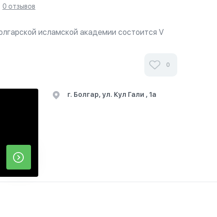
0 отзывов
 Болгарской исламской академии состоится V
 преподавателей мусульманских
изаций. Мероприятие проводит Духовное
Т...
0
г. Болгар, ул. Кул Гали , 1а