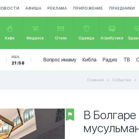
НОВОСТИ
АФИША
РЕКЛАМА
ПРИЛОЖЕНИЕ
ПРАЗДНИКИ
Кафе
Медресе
Отели
Одежда
Атрибутика
Здор
Б
ИША
Вопрос имаму
Кибла
Радио
ТВ
21:58
Главная
Событие
В Болгаре
мусульман