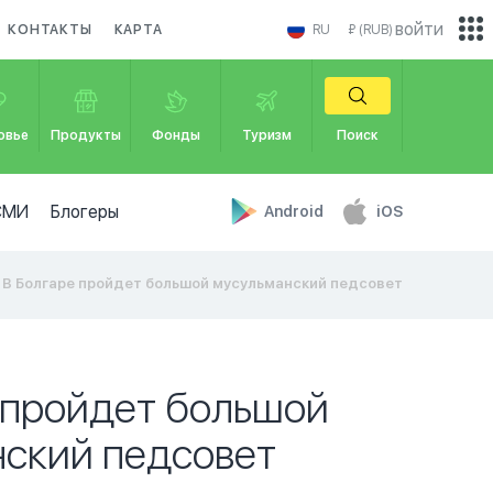
войти
КОНТАКТЫ
КАРТА
RU
₽ (RUB)
овье
Продукты
Фонды
Туризм
Поиск
СМИ
Блогеры
Android
iOS
В Болгаре пройдет большой мусульманский педсовет
 пройдет большой
ский педсовет