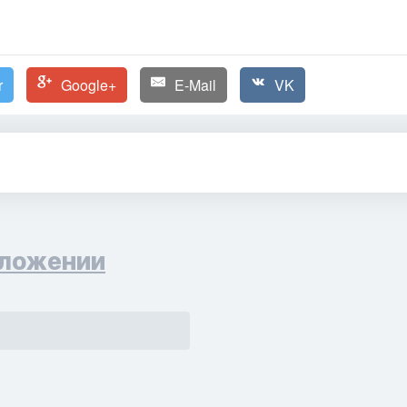
r
Google+
E-Mail
VK
ложении