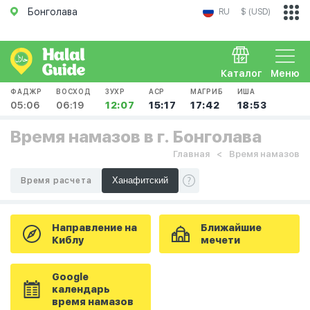
Бонголава
RU
$ (USD)
Каталог
Меню
ФАДЖР
ВОСХОД
ЗУХР
АСР
МАГРИБ
ИША
05:06
06:19
12:07
15:17
17:42
18:53
Время намазов в г. Бонголава
Главная
Время намазов
Время расчета
Направление на
Ближайшие
Киблу
мечети
Google
календарь
время намазов