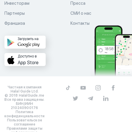
Инвесторам
Пресса
Партнеры
СМИ о нас
Франшиза
Контакты
Загрузить на
Доступно в
App Store
Частная компания
Halal Guide Ltd.
© 2018 HalalGuide.me
Все права защищены.
БИН/ИИН
210240900176
Политика
конфиденциальности
Пользовательское
соглашение
Правилами защиты