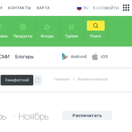
войти
И
КОНТАКТЫ
КАРТА
RU
$ (CAD)
овье
Продукты
Фонды
Туризм
Поиск
СМИ
Блогеры
Android
iOS
Главная
Время намазов
рь
Ноябрь
Распечатать