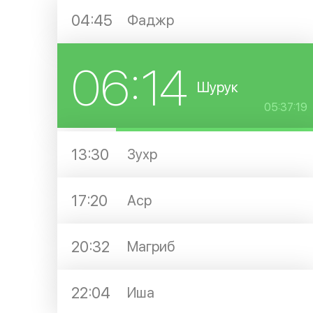
04:45
Фаджр
06:14
Шурук
05:37:19
13:30
Зухр
17:20
Аср
20:32
Магриб
22:04
Иша