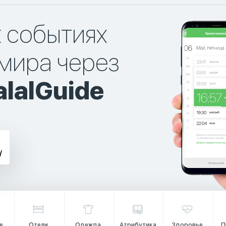
х событиях
мира через
lalGuide
е
Отели
Одежда
Атрибутика
Здоровье
П