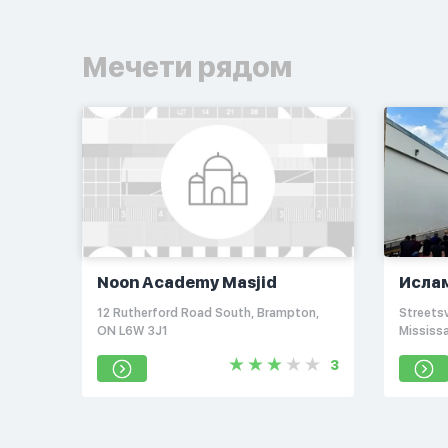
Мечети рядом
Noon Academy Masjid
Исла
Улум
12 Rutherford Road South, Brampton,
Streetsv
ON L6W 3J1
Mississ
3