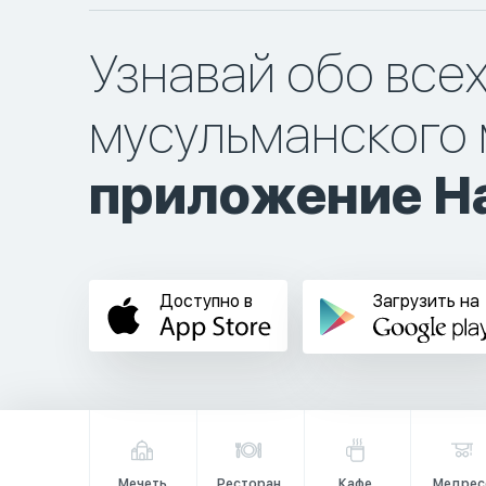
Узнавай обо все
мусульманского 
приложение Ha
Доступно в
Загрузить на
Мечеть
Ресторан
Кафе
Медрес