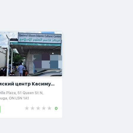
мский центр Касимул
 Канада
ille Plaza, 51 Queen St N,
auga, ON L5N 1A1
0