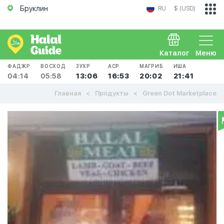
Бруклин
RU
$ (USD)
Каталог
Меню
ФАДЖР
ВОСХОД
ЗУХР
АСР
МАГРИБ
ИША
04:14
05:58
13:06
16:53
20:02
21:41
Главная
Продукты
Green Dot Marketplace