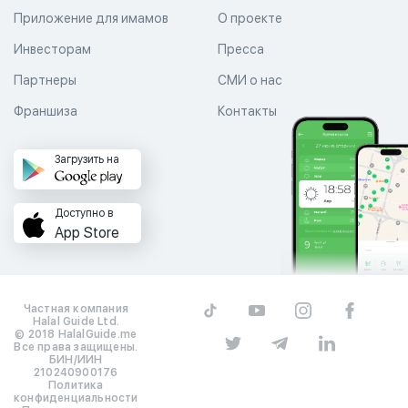
Приложение для имамов
О проекте
Инвесторам
Пресса
Партнеры
СМИ о нас
Франшиза
Контакты
Загрузить на
Доступно в
App Store
Частная компания
Halal Guide Ltd.
© 2018 HalalGuide.me
Все права защищены.
БИН/ИИН
210240900176
Политика
конфиденциальности