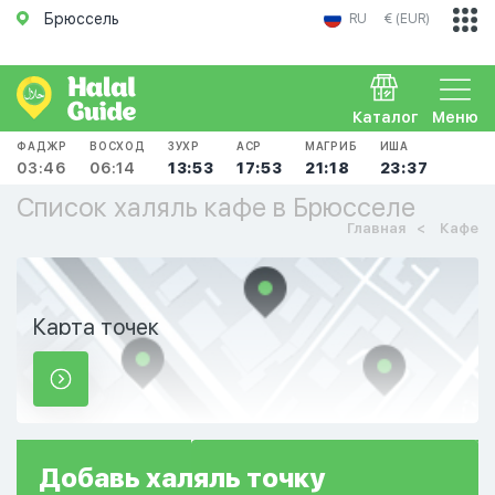
Брюссель
RU
€ (EUR)
Каталог
Меню
ФАДЖР
ВОСХОД
ЗУХР
АСР
МАГРИБ
ИША
03:46
06:14
13:53
17:53
21:18
23:37
Список халяль кафе в Брюсселе
Главная
Кафе
Карта точек
Добавь
халяль
точку