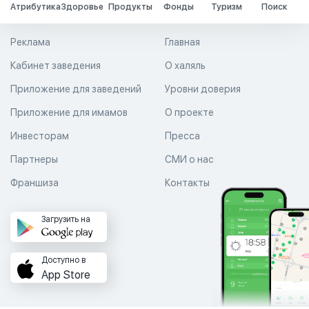
Атрибутика
Здоровье
Продукты
Фонды
Туризм
Поиск
Реклама
Главная
Кабинет заведения
О халяль
Приложение для заведений
Уровни доверия
Приложение для имамов
О проекте
Инвесторам
Пресса
Партнеры
СМИ о нас
Франшиза
Контакты
Загрузить на
Доступно в
App Store