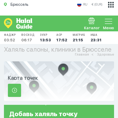
Брюссель
RU
€ (EUR)
Каталог
Меню
ФАДЖР
ВОСХОД
ЗУХР
АСР
МАГРИБ
ИША
03:52
06:17
13:53
17:52
21:15
23:31
Халяль салоны, клиники в Брюсселе
Главная
Здоровье
Карта точек
Добавь
халяль
точку