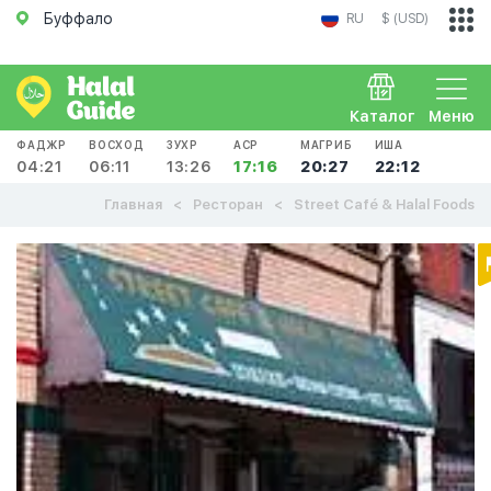
Буффало
RU
$ (USD)
Каталог
Меню
ФАДЖР
ВОСХОД
ЗУХР
АСР
МАГРИБ
ИША
04:21
06:11
13:26
17:16
20:27
22:12
Главная
Ресторан
Street Café & Halal Foods