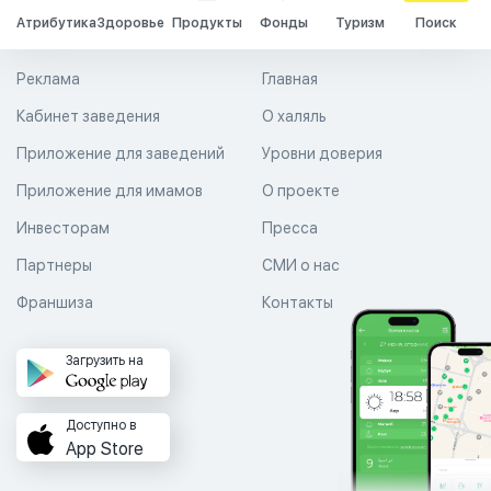
Атрибутика
Здоровье
Продукты
Фонды
Туризм
Поиск
Реклама
Главная
Кабинет заведения
О халяль
Приложение для заведений
Уровни доверия
Приложение для имамов
О проекте
Инвесторам
Пресса
Партнеры
СМИ о нас
Франшиза
Контакты
Загрузить на
Доступно в
App Store