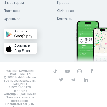
Инвесторам
Пресса
Партнеры
СМИ о нас
Франшиза
Контакты
Загрузить на
Доступно в
App Store
Частная компания
Halal Guide Ltd.
© 2018 HalalGuide.me
Все права защищены.
БИН/ИИН
210240900176
Политика
конфиденциальности
Пользовательское
соглашение
Правилами защиты