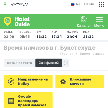
Букстехуде
RU
€ (EUR)
Каталог
Меню
ФАДЖР
ВОСХОД
ЗУХР
АСР
МАГРИБ
ИША
03:09
05:45
13:32
17:34
21:04
23:32
Время намазов в г. Букстехуде
Главная
Время намазов
Время расчета
Направление на
Ближайшие
Киблу
мечети
Google
календарь
время намазов