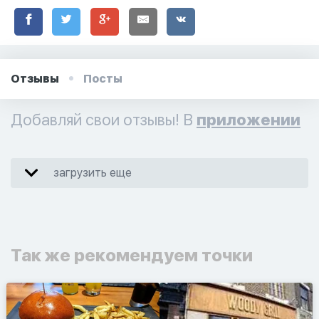
Отзывы
Посты
Добавляй свои отзывы! В
приложении
загрузить еще
Так же рекомендуем точки