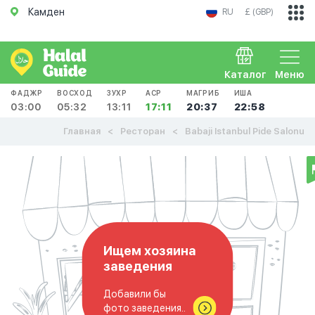
Камден
RU
£ (GBP)
Каталог
Меню
ФАДЖР
ВОСХОД
ЗУХР
АСР
МАГРИБ
ИША
03:00
05:32
13:11
17:11
20:37
22:58
Главная
Ресторан
Babaji Istanbul Pide Salonu
Ищем хозяина
заведения
Добавили бы
фото заведения..