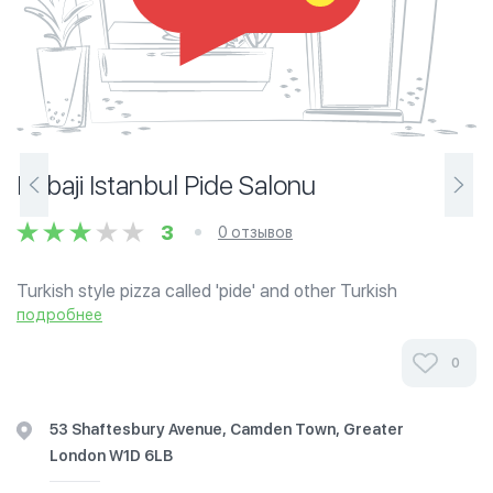
Babaji Istanbul Pide Salonu
3
0 отзывов
Turkish style pizza called 'pide' and other Turkish
specialties.
подробнее
0
53 Shaftesbury Avenue, Camden Town, Greater
London W1D 6LB