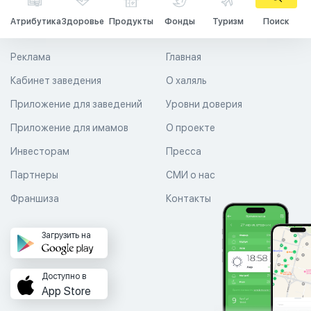
Атрибутика
Здоровье
Продукты
Фонды
Туризм
Поиск
Реклама
Главная
Кабинет заведения
О халяль
Приложение для заведений
Уровни доверия
Приложение для имамов
О проекте
Инвесторам
Пресса
Партнеры
СМИ о нас
Франшиза
Контакты
Загрузить на
Доступно в
App Store