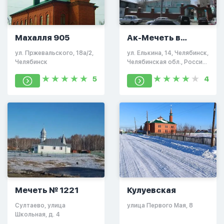
Махалля 905
Ак-Мечеть в
Челябинске
ул. Пржевальского, 18а/2,
ул. Елькина, 14, Челябинск,
Челябинск
Челябинская обл., Россия,
454091
5
4
Мечеть № 1221
Кулуевская
Султаево, улица
улица Первого Мая, 8
Школьная, д. 4