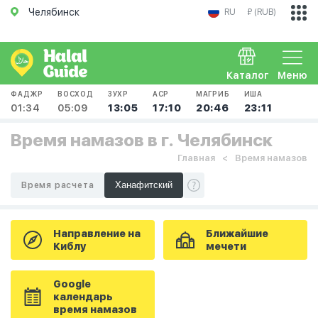
Челябинск
RU
₽ (RUB)
Каталог
Меню
ФАДЖР
ВОСХОД
ЗУХР
АСР
МАГРИБ
ИША
01:34
05:09
13:05
17:10
20:46
23:11
Время намазов в г. Челябинск
Главная
Время намазов
Время расчета
Направление на
Ближайшие
Киблу
мечети
Google
календарь
время намазов