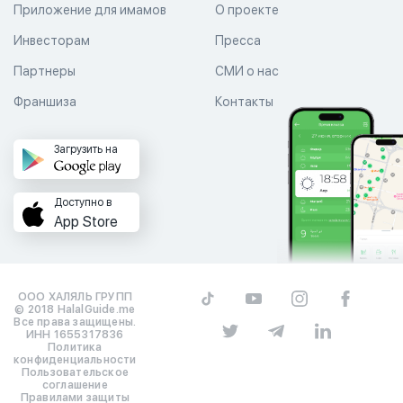
Приложение для имамов
О проекте
Инвесторам
Пресса
Партнеры
СМИ о нас
Франшиза
Контакты
Загрузить на
Доступно в
App Store
ООО ХАЛЯЛЬ ГРУПП
© 2018 HalalGuide.me
Все права защищены.
ИНН 1655317836
Политика
конфиденциальности
Пользовательское
соглашение
Правилами защиты