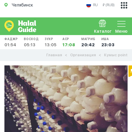
Челябинск
RU
₽ (RUB)
Каталог
Меню
ФАДЖР
ВОСХОД
ЗУХР
АСР
МАГРИБ
ИША
01:54
05:13
13:05
17:08
20:42
23:03
Главная
Организация
Кумыс point