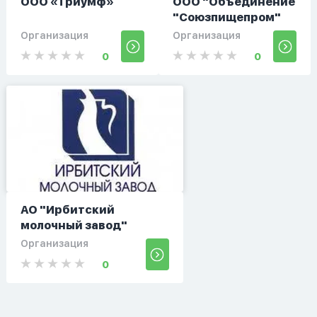
ООО «Триумф»
ООО "Объединение
"Союзпищепром"
Организация
Организация
0
0
АО "Ирбитский
молочный завод"
Организация
0