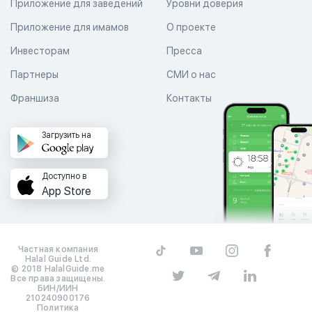
Приложение для заведений
Уровни доверия
Приложение для имамов
О проекте
Инвесторам
Пресса
Партнеры
СМИ о нас
Франшиза
Контакты
Загрузить на
Доступно в
App Store
Частная компания
Halal Guide Ltd.
© 2018 HalalGuide.me
Все права защищены.
БИН/ИИН
210240900176
Политика