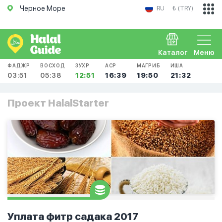
Черное Море
RU
₺ (TRY)
Каталог
Меню
ФАДЖР
ВОСХОД
ЗУХР
АСР
МАГРИБ
ИША
03:51
05:38
12:51
16:39
19:50
21:32
Проект HalalStarter
Уплата фитр садака 2017