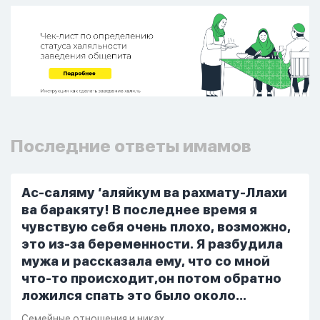
Последние ответы имамов
Ас-саляму ‘аляйкум ва рахмату-Ллахи
ва баракяту! В последнее время я
чувствую себя очень плохо, возможно,
это из-за беременности. Я разбудила
мужа и рассказала ему, что со мной
что-то происходит,он потом обратно
ложился спать это было около
одиннадцати вечера. Но я снова
Семейные отношения и никах