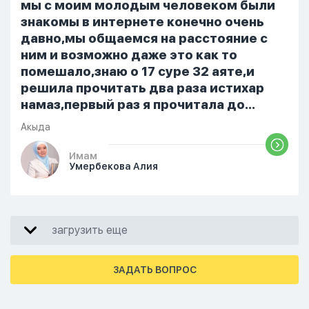
От родных же людей.
мы с моим молодым человеком были
знакомы в интернете конечно очень
давно,мы общаемся на расстояние с
ним и возможно даже это как то
помешало,знаю о 17 суре 32 аяте,и
решила прочитать два раза истихар
намаз,первый раз я прочитала до
«Аср» намаза и сначала было
Акыда
тревожно,позже стало спокойно и в
голову начали лезть только хорошие
Имам
Умербекова Алия
мысли,во второй раз когда я решила в
очередной раз прочитать истихар дуа.
я читала его переводом на
русский,потому что боялась
загрузить еще
ошибиться и то что намаз не
примется,совершила истихар во время
тахаджуд...
ЗАДАТЬ ВОПРОС