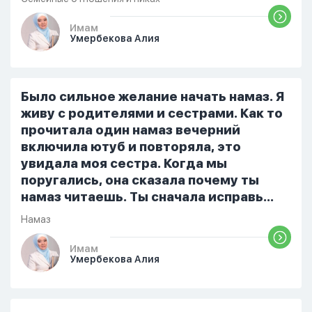
разбудила его, сказав, что мне плохо.
Он ответил: «Я живу с больными». Мне
Имам
Умербекова Алия
стало очень обидно, и я решила
терпеть свою боль, повернулась
попыталась и уснуть) Но потом он
проснулся и спросил, что случилось. И
Было сильное желание начать намаз. Я
я рассказала о своих проблемах. Затем
живу с родителями и сестрами. Как то
я сказала ему:...
прочитала один намаз вечерний
включила ютуб и повторяла, это
увидала моя сестра. Когда мы
поругались, она сказала почему ты
намаз читаешь. Ты сначала исправь
себя. После этого я не вставала на
Намаз
намаз и не видела жайнамаз. Я просто
уже так не могу читать, смотреть . Дуа
Имам
Умербекова Алия
я делаю скрытно если делаю дома. Я
не показываю теперь никому что я
верю. Потому что пойдут осуждения.