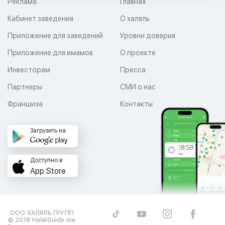
Реклама
Главная
Кабинет заведения
О халяль
Приложение для заведений
Уровни доверия
Приложение для имамов
О проекте
Инвесторам
Пресса
Партнеры
СМИ о нас
Франшиза
Контакты
Загрузить на
Доступно в
App Store
ООО ХАЛЯЛЬ ГРУПП
© 2018 HalalGuide.me