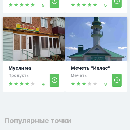
5
5
Муслима
Мечеть "Ихлас"
Продукты
Мечеть
4
3
Популярные точки