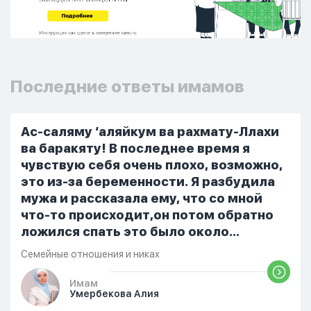
Последние ответы имамов
Ас-саляму ‘аляйкум ва рахмату-Ллахи
ва баракяту! В последнее время я
чувствую себя очень плохо, возможно,
это из-за беременности. Я разбудила
мужа и рассказала ему, что со мной
что-то происходит,он потом обратно
ложился спать это было около
одиннадцати вечера. Но я снова
Семейные отношения и никах
разбудила его, сказав, что мне плохо.
Он ответил: «Я живу с больными». Мне
Имам
Умербекова Алия
стало очень обидно, и я решила