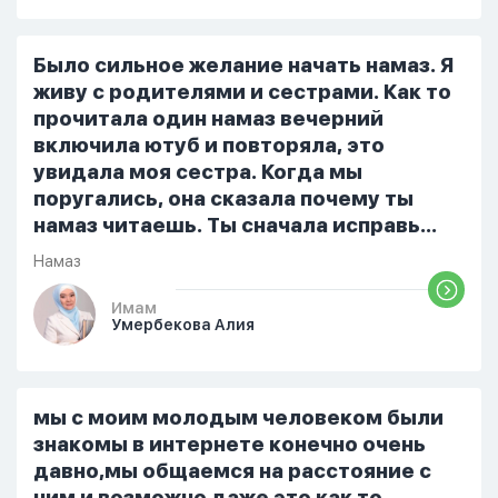
терпеть свою боль, повернулась
попыталась и уснуть) Но потом он
проснулся и спросил, что случилось. И
Было сильное желание начать намаз. Я
я рассказала о своих проблемах. Затем
живу с родителями и сестрами. Как то
я сказала ему:...
прочитала один намаз вечерний
включила ютуб и повторяла, это
увидала моя сестра. Когда мы
поругались, она сказала почему ты
намаз читаешь. Ты сначала исправь
себя. После этого я не вставала на
Намаз
намаз и не видела жайнамаз. Я просто
уже так не могу читать, смотреть . Дуа
Имам
Умербекова Алия
я делаю скрытно если делаю дома. Я
не показываю теперь никому что я
верю. Потому что пойдут осуждения.
От родных же людей.
мы с моим молодым человеком были
знакомы в интернете конечно очень
давно,мы общаемся на расстояние с
ним и возможно даже это как то