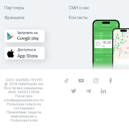
Партнеры
СМИ о нас
Франшиза
Контакты
Загрузить на
Доступно в
App Store
ООО ХАЛЯЛЬ ГРУПП
© 2018 HalalGuide.me
Все права защищены.
ИНН 1655317836
Политика
конфиденциальности
Пользовательское
соглашение
Правилами защиты
информации о
Пользователях