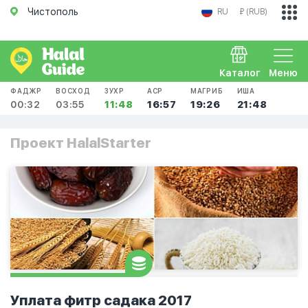
Чистополь
RU
₽ (RUB)
Каталог
Меню
ФАДЖР
ВОСХОД
ЗУХР
АСР
МАГРИБ
ИША
00:32
03:55
11:48
16:57
19:26
21:48
Проект HalalStarter
Уплата фитр садака 2017