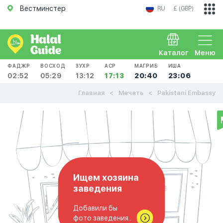
Вестминстер
RU
£ (GBP)
Каталог
Меню
ФАДЖР
ВОСХОД
ЗУХР
АСР
МАГРИБ
ИША
02:52
05:29
13:12
17:13
20:40
23:06
Главная
Мечеть
Pakistani Embassy
Ищем хозяина
заведения
Добавили бы
фото заведения..