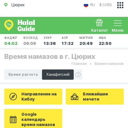
Цюрих
RU
$ (USD)
Каталог
Меню
ФАДЖР
ВОСХОД
ЗУХР
АСР
МАГРИБ
ИША
04:02
06:09
13:36
17:32
20:49
22:50
Время намазов в г. Цюрих
Главная
Время намазов
Время расчета
Направление на
Ближайшие
Киблу
мечети
Google
календарь
время намазов