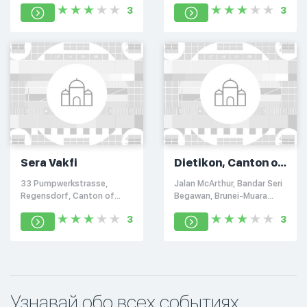
3
3
Sera Vakfi
Dietikon, Canton of
Zurich
33 Pumpwerkstrasse,
Jalan McArthur, Bandar Seri
Regensdorf, Canton of
Begawan, Brunei-Muara
Zurich 8105
BS8711
3
3
Узнавай обо всех событиях