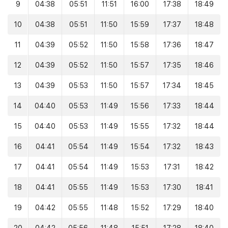
9
04:38
05:51
11:51
16:00
17:38
18:49
10
04:38
05:51
11:50
15:59
17:37
18:48
11
04:39
05:52
11:50
15:58
17:36
18:47
12
04:39
05:52
11:50
15:57
17:35
18:46
13
04:39
05:53
11:50
15:57
17:34
18:45
14
04:40
05:53
11:49
15:56
17:33
18:44
15
04:40
05:53
11:49
15:55
17:32
18:44
16
04:41
05:54
11:49
15:54
17:32
18:43
17
04:41
05:54
11:49
15:53
17:31
18:42
18
04:41
05:55
11:49
15:53
17:30
18:41
19
04:42
05:55
11:48
15:52
17:29
18:40