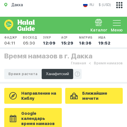
Дакка
RU
$ (USD)
Каталог
Меню
ФАДЖР
ВОСХОД
ЗУХР
АСР
МАГРИБ
ИША
04:11
05:30
12:09
15:29
18:36
19:52
Время намазов в г. Дакка
Главная
Время намазов
Время расчета
Направление на
Ближайшие
Киблу
мечети
Google
календарь
время намазов