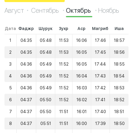
Август
Сентябрь
Октябрь
Ноябрь
Дата
Фаджр
Шурук
Зухр
Аср
Магриб
Иша
1
04:35
05:48
11:53
16:06
17:46
18:57
2
04:35
05:48
11:53
16:05
17:45
18:56
3
04:36
05:49
11:52
16:05
17:44
18:55
4
04:36
05:49
11:52
16:04
17:43
18:54
5
04:36
05:49
11:52
16:03
17:42
18:53
6
04:37
05:50
11:52
16:02
17:41
18:52
7
04:37
05:50
11:51
16:01
17:40
18:51
8
04:37
05:51
11:51
16:00
17:39
18:50