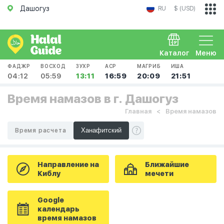
Дашогуз
RU
$ (USD)
Каталог
Меню
ФАДЖР
ВОСХОД
ЗУХР
АСР
МАГРИБ
ИША
04:12
05:59
13:11
16:59
20:09
21:51
Время намазов в г. Дашогуз
Главная
Время намазов
Время расчета
Направление на
Ближайшие
Киблу
мечети
Google
календарь
время намазов