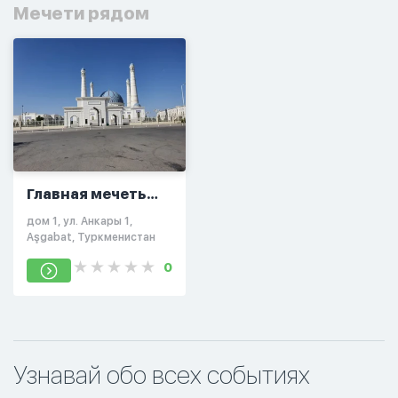
Мечети рядом
Главная мечеть
Дашогузского
дом 1, ул. Анкары 1,
велаята
Aşgabat, Туркменистан
0
Узнавай обо всех событиях