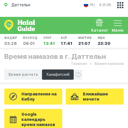
Даттельн
RU
€ (EUR)
Каталог
Меню
ФАДЖР
ВОСХОД
ЗУХР
АСР
МАГРИБ
ИША
03:28
06:01
13:41
17:41
21:07
23:30
Время намазов в г. Даттельн
Главная
Время намазов
Время расчета
Направление на
Ближайшие
Киблу
мечети
Google
календарь
время намазов