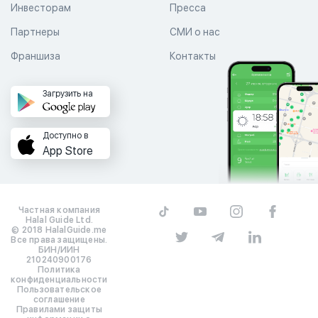
Инвесторам
Пресса
Партнеры
СМИ о нас
Франшиза
Контакты
Загрузить на
Доступно в
App Store
Частная компания
Halal Guide Ltd.
© 2018 HalalGuide.me
Все права защищены.
БИН/ИИН
210240900176
Политика
конфиденциальности
Пользовательское
соглашение
Правилами защиты