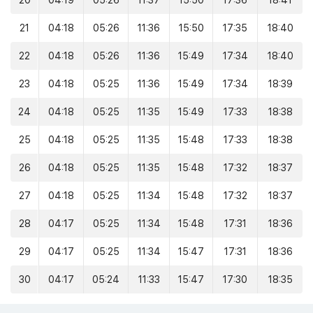
20
04:19
05:26
11:37
15:50
17:36
18:41
21
04:18
05:26
11:36
15:50
17:35
18:40
22
04:18
05:26
11:36
15:49
17:34
18:40
23
04:18
05:25
11:36
15:49
17:34
18:39
24
04:18
05:25
11:35
15:49
17:33
18:38
25
04:18
05:25
11:35
15:48
17:33
18:38
26
04:18
05:25
11:35
15:48
17:32
18:37
27
04:18
05:25
11:34
15:48
17:32
18:37
28
04:17
05:25
11:34
15:48
17:31
18:36
29
04:17
05:25
11:34
15:47
17:31
18:36
30
04:17
05:24
11:33
15:47
17:30
18:35