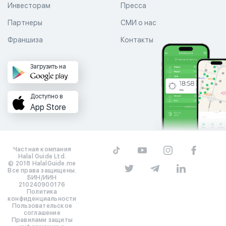
Инвесторам
Пресса
Партнеры
СМИ о нас
Франшиза
Контакты
Загрузить на
Доступно в
App Store
Частная компания
Halal Guide Ltd.
© 2018 HalalGuide.me
Все права защищены.
БИН/ИИН
210240900176
Политика
конфиденциальности
Пользовательское
соглашение
Правилами защиты