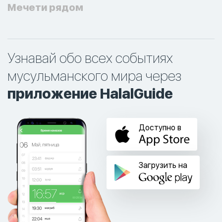
Мечети рядом
Узнавай обо всех событиях
мусульманского мира через
приложение HalalGuide
Доступно в
Загрузить на