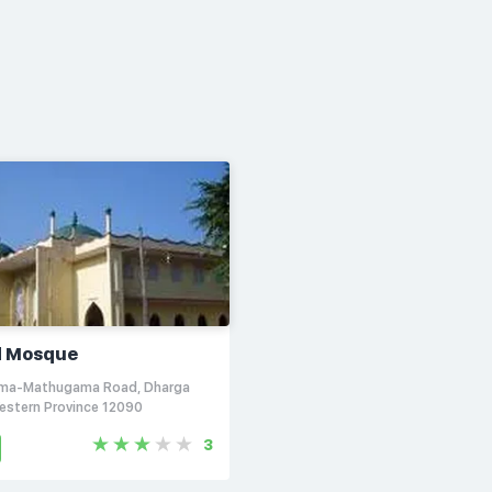
d Mosque
ma-Mathugama Road, Dharga
estern Province 12090
3