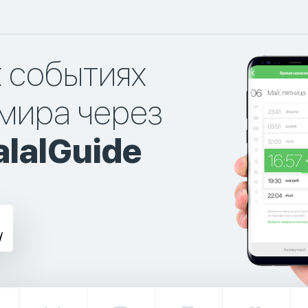
х событиях
мира через
lalGuide