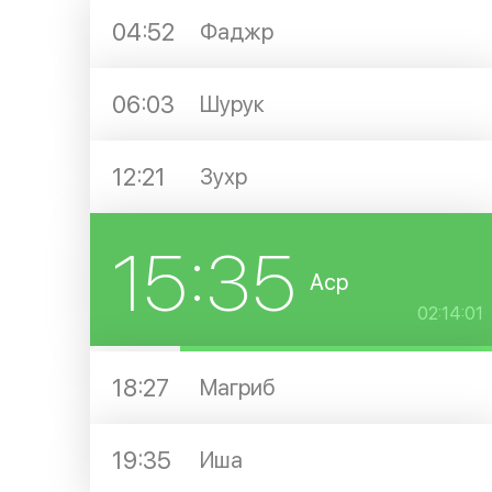
04:52
Фаджр
06:03
Шурук
12:21
Зухр
15:35
Аср
02:14:00
18:27
Магриб
19:35
Иша