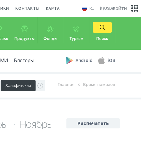
войти
НИКИ
КОНТАКТЫ
КАРТА
RU
$ (USD)
овье
Продукты
Фонды
Туризм
Поиск
СМИ
Блогеры
Android
iOS
Главная
Время намазов
рь
Ноябрь
Распечатать