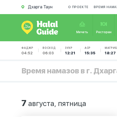
Дхарга Таун
О ПРОЕКТЕ
ВРЕМЯ НАМА
Мечеть
Ресторан
ФАДЖР
ВОСХОД
ЗУХР
АСР
МАГРИ
04:52
06:03
12:21
15:35
18:27
Время намазов в г. Дхарг
7
августа, пятница