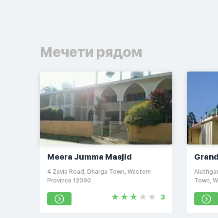
Мечети рядом
Meera Jumma Masjid
Gran
4 Zavia Road, Dharga Town, Western
Aluthga
Province 12090
Town, W
3