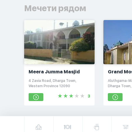
Мечети рядом
Meera Jumma Masjid
Grand Mo
4 Zavia Road, Dharga Town,
Aluthgama-M
Western Province 12090
Dharga Town,
12090
3