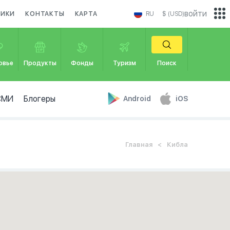
войти
НИКИ
КОНТАКТЫ
КАРТА
RU
$ (USD)
овье
Продукты
Фонды
Туризм
Поиск
СМИ
Блогеры
Android
iOS
Главная
Кибла