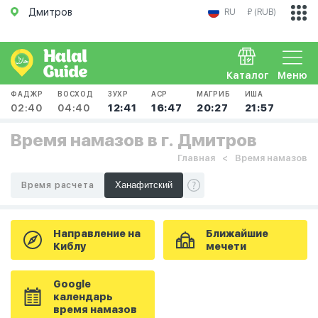
Дмитров
RU
₽ (RUB)
Каталог
Меню
ФАДЖР
ВОСХОД
ЗУХР
АСР
МАГРИБ
ИША
02:40
04:40
12:41
16:47
20:27
21:57
Время намазов в г. Дмитров
Главная
Время намазов
Время расчета
Направление на
Ближайшие
Киблу
мечети
Google
календарь
время намазов