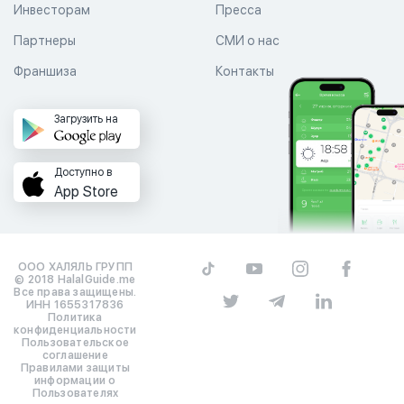
Инвесторам
Пресса
Партнеры
СМИ о нас
Франшиза
Контакты
Загрузить на
Доступно в
App Store
ООО ХАЛЯЛЬ ГРУПП
© 2018 HalalGuide.me
Все права защищены.
ИНН 1655317836
Политика
конфиденциальности
Пользовательское
соглашение
Правилами защиты
информации о
Пользователях