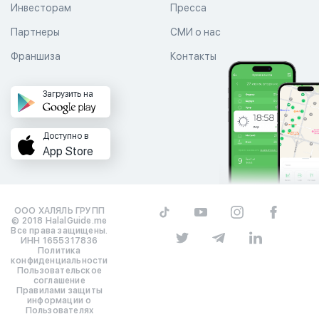
Инвесторам
Пресса
Партнеры
СМИ о нас
Франшиза
Контакты
Загрузить на
Доступно в
App Store
ООО ХАЛЯЛЬ ГРУПП
© 2018 HalalGuide.me
Все права защищены.
ИНН 1655317836
Политика
конфиденциальности
Пользовательское
соглашение
Правилами защиты
информации о
Пользователях