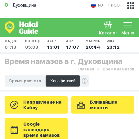
Духовщина
RU
₽ (RUB)
Каталог
Меню
ФАДЖР
ВОСХОД
ЗУХР
АСР
МАГРИБ
ИША
01:13
05:03
13:01
17:07
20:44
23:12
Время намазов в г. Духовщина
Главная
Время намазов
Время расчета
Направление на
Ближайшие
Киблу
мечети
Google
календарь
время намазов