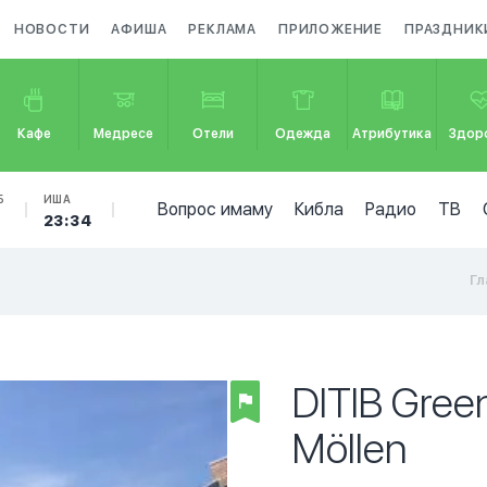
НОВОСТИ
АФИША
РЕКЛАМА
ПРИЛОЖЕНИЕ
ПРАЗДНИК
Кафе
Медресе
Отели
Одежда
Атрибутика
Здор
Б
ИША
Вопрос имаму
Кибла
Радио
ТВ
23:34
Гл
DITIB Gree
Möllen