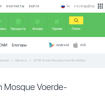
войти
И
КОНТАКТЫ
КАРТА
RU
€ (EUR)
овье
Продукты
Фонды
Туризм
Поиск
СМИ
Блогеры
Android
iOS
авная
Мечеть
DITIB Green Mosque Voerde-Möllen
n Mosque Voerde-