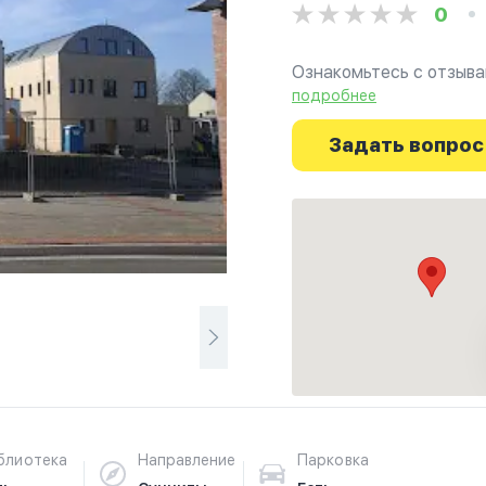
0
Ознакомьтесь с отзыва
Möllen в г.Дуйсбург на
подробнее
духовное путешествие 
Задать вопрос
блиотека
Направление
Парковка