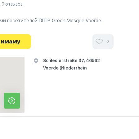
0 отзывов
ми посетителей DITIB Green Mosque Voerde-
 фотографиях и узнайте о часах работы. Ваше
начинается здесь.
 имаму
0
Schlesierstraße 37, 46562
Voerde (Niederrhein