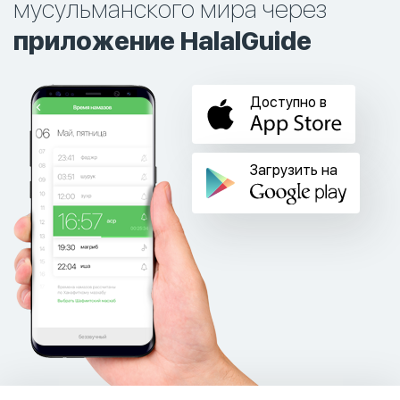
мусульманского мира через
приложение HalalGuide
Доступно в
Загрузить на