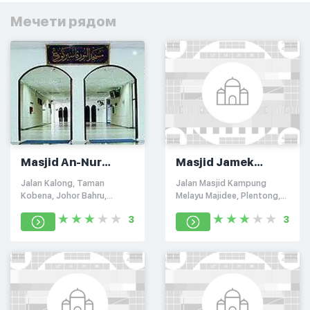
Мечети рядом
Masjid An-Nur
Masjid Jamek
Kotaraya
Kampung Melayu
Jalan Kalong, Taman
Jalan Masjid Kampung
Majidee
Kobena, Johor Bahru,
Melayu Majidee, Plentong,
Malaysia 81200
Johore 81100
3
3