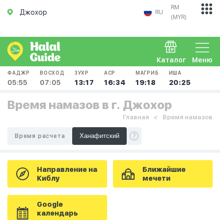
RM
Джохор
RU
(MYR)
Каталог
Меню
ФАДЖР
ВОСХОД
ЗУХР
АСР
МАГРИБ
ИША
05:55
07:05
13:17
16:34
19:18
20:25
Время намазов в г. Джохор
Главная
Время намазов
Время расчета
Направление на
Ближайшие
Киблу
мечети
Google
календарь