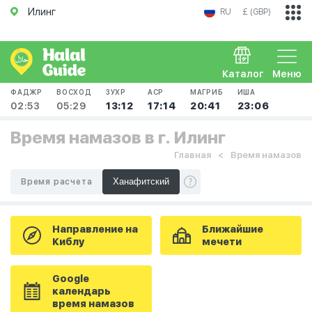
Илинг
RU
£ (GBP)
Каталог
Меню
ФАДЖР
ВОСХОД
ЗУХР
АСР
МАГРИБ
ИША
02:53
05:29
13:12
17:14
20:41
23:06
Время намазов в г. Илинг
Главная
Время намазов
Время расчета
Направление на
Ближайшие
Киблу
мечети
Google
календарь
время намазов