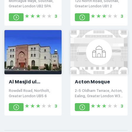
Montague Waye, Southall,
120 North Road, Southall,
Greater London UB2 5PA
Greater London UB1 2
3
3
Al Masjid ul
Acton Mosque
Husseini
Rowdell Road, Northolt,
2-5 Oldham Terrace, Acton,
Greater London UB5 6
Ealing, Greater London W3
6LS
3
3