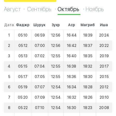
Август
Сентябрь
Октябрь
Ноябрь
Дата
Фаджр
Шурук
Зухр
Аср
Магриб
Иша
1
05:10
06:59
12:56
16:44
18:39
20:24
2
05:12
07:00
12:56
16:42
18:37
20:22
3
05:13
07:02
12:55
16:40
18:35
20:19
4
05:15
07:04
12:55
16:38
18:32
20:17
5
05:17
07:05
12:55
16:36
18:30
20:15
6
05:19
07:07
12:54
16:34
18:28
20:12
7
05:20
07:09
12:54
16:32
18:26
20:10
8
05:22
07:10
12:54
16:30
18:23
20:08