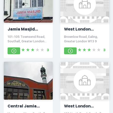
Jamia Masjid
West London
Islamic Centre
Islamic Centre
101-105 Townsend Road,
Brownlow Road, Ealing,
Jamia Masjid
Southall, Greater London
Greater London W13 9
UB1 2AU
3
3
Central Jamia
West London
Masjid
Islamic Centre