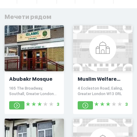
Мечети рядом
Abubakr Mosque
Muslim Welfare
Association Centre
165 The Broadway,
4 Eccleston Road, Ealing,
Southall, Greater London
Greater London W13 0RL
UB1 1LS
3
3