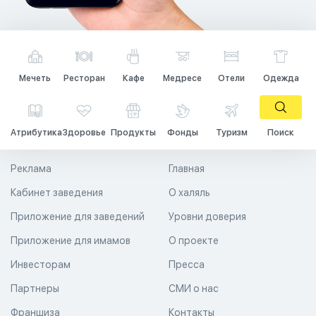
Мечеть
Ресторан
Кафе
Медресе
Отели
Одежда
Атрибутика
Здоровье
Продукты
Фонды
Туризм
Поиск
Реклама
Главная
Кабинет заведения
О халяль
Приложение для заведений
Уровни доверия
Приложение для имамов
О проекте
Инвесторам
Пресса
Партнеры
СМИ о нас
Франшиза
Контакты